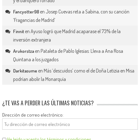
y el banquero forrado
en
Josep Cuevas reta a Sabina, con su canción
Fancyotter98
‘Fragancias de Madrid’
en
Ayuso logró que Madrid acaparase el 73% de la
Finnit
inversión extranjera
en
Pataleta de Pablo Iglesias: Lleva a Ana Rosa
Arukorstza
Quintana a los juzgados
en
Más ‘descuidos’ como el de Doña Letizia en Misa
Darkitasume
podrían abolir la Monarquía
¿TE VAS A PERDER LAS ÚLTIMAS NOTICIAS?
Dirección de correo electrónico:
He leído y acepto los términos y condiciones