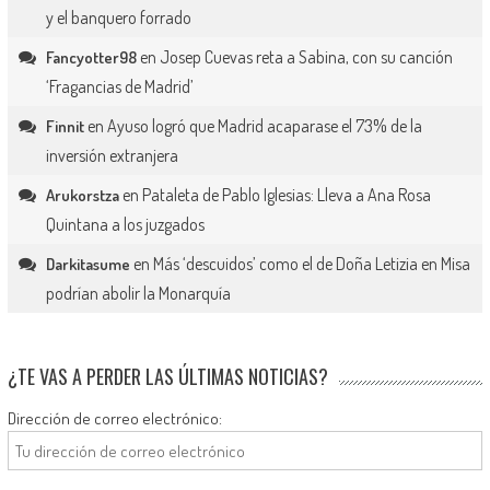
y el banquero forrado
en
Josep Cuevas reta a Sabina, con su canción
Fancyotter98
‘Fragancias de Madrid’
en
Ayuso logró que Madrid acaparase el 73% de la
Finnit
inversión extranjera
en
Pataleta de Pablo Iglesias: Lleva a Ana Rosa
Arukorstza
Quintana a los juzgados
en
Más ‘descuidos’ como el de Doña Letizia en Misa
Darkitasume
podrían abolir la Monarquía
¿TE VAS A PERDER LAS ÚLTIMAS NOTICIAS?
Dirección de correo electrónico: