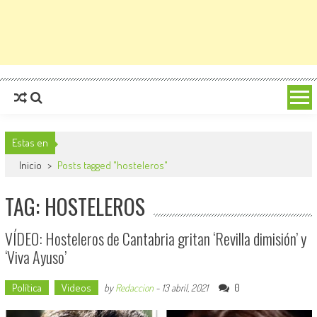
Estas en
Inicio
>
Posts tagged "hosteleros"
TAG: HOSTELEROS
VÍDEO: Hosteleros de Cantabria gritan ‘Revilla dimisión’ y
‘Viva Ayuso’
Política
Videos
0
by
Redaccion
-
13 abril, 2021