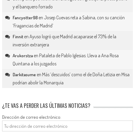
y el banquero forrado
en
Josep Cuevas reta a Sabina, con su canción
Fancyotter98
‘Fragancias de Madrid’
en
Ayuso logró que Madrid acaparase el 73% de la
Finnit
inversión extranjera
en
Pataleta de Pablo Iglesias: Lleva a Ana Rosa
Arukorstza
Quintana a los juzgados
en
Más ‘descuidos’ como el de Doña Letizia en Misa
Darkitasume
podrían abolir la Monarquía
¿TE VAS A PERDER LAS ÚLTIMAS NOTICIAS?
Dirección de correo electrónico: