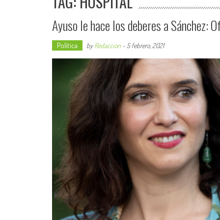
TAG: HOSPITAL
Ayuso le hace los deberes a Sánchez: O
Política
by
Redaccion
-
5 febrero, 2021