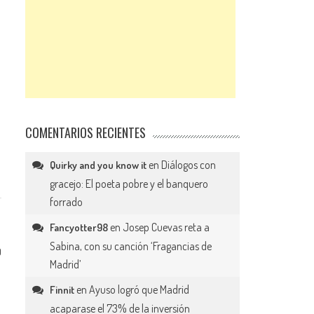
COMENTARIOS RECIENTES
en
Diálogos con
Quirky and you know it
gracejo: El poeta pobre y el banquero
forrado
en
Josep Cuevas reta a
Fancyotter98
Sabina, con su canción ‘Fragancias de
0
Madrid’
en
Ayuso logró que Madrid
Finnit
acaparase el 73% de la inversión