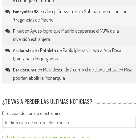
y el banquero forrado
en
Josep Cuevas reta a Sabina, con su canción
Fancyotter98
‘Fragancias de Madrid’
en
Ayuso logró que Madrid acaparase el 73% de la
Finnit
inversión extranjera
en
Pataleta de Pablo Iglesias: Lleva a Ana Rosa
Arukorstza
Quintana a los juzgados
en
Más ‘descuidos’ como el de Doña Letizia en Misa
Darkitasume
podrían abolir la Monarquía
¿TE VAS A PERDER LAS ÚLTIMAS NOTICIAS?
Dirección de correo electrónico:
He leído y acepto los términos y condiciones