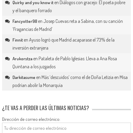
en
Diálogos con gracejo: El poeta pobre
Quirky and you know it
y el banquero forrado
en
Josep Cuevas reta a Sabina, con su canción
Fancyotter98
‘Fragancias de Madrid’
en
Ayuso logró que Madrid acaparase el 73% de la
Finnit
inversión extranjera
en
Pataleta de Pablo Iglesias: Lleva a Ana Rosa
Arukorstza
Quintana a los juzgados
en
Más ‘descuidos’ como el de Doña Letizia en Misa
Darkitasume
podrían abolir la Monarquía
¿TE VAS A PERDER LAS ÚLTIMAS NOTICIAS?
Dirección de correo electrónico: