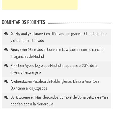
COMENTARIOS RECIENTES
en
Diálogos con gracejo: El poeta pobre
Quirky and you know it
y el banquero forrado
en
Josep Cuevas reta a Sabina, con su canción
Fancyotter98
‘Fragancias de Madrid’
en
Ayuso logró que Madrid acaparase el 73% de la
Finnit
inversión extranjera
en
Pataleta de Pablo Iglesias: Lleva a Ana Rosa
Arukorstza
Quintana a los juzgados
en
Más ‘descuidos’ como el de Doña Letizia en Misa
Darkitasume
podrían abolir la Monarquía