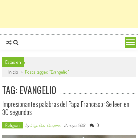
Estas en
Inicio
>
Posts tagged "Evangelio"
TAG: EVANGELIO
Impresionantes palabras del Papa Francisco: Se leen en
30 segundos
Religión
0
by
Íñigo Bou-Crespins
-
8 mayo, 2019