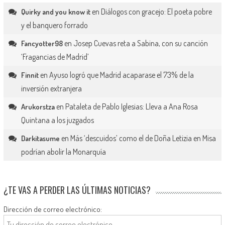
en
Diálogos con gracejo: El poeta pobre
Quirky and you know it
y el banquero forrado
en
Josep Cuevas reta a Sabina, con su canción
Fancyotter98
‘Fragancias de Madrid’
en
Ayuso logró que Madrid acaparase el 73% de la
Finnit
inversión extranjera
en
Pataleta de Pablo Iglesias: Lleva a Ana Rosa
Arukorstza
Quintana a los juzgados
en
Más ‘descuidos’ como el de Doña Letizia en Misa
Darkitasume
podrían abolir la Monarquía
¿TE VAS A PERDER LAS ÚLTIMAS NOTICIAS?
Dirección de correo electrónico: