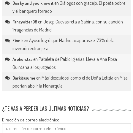
en
Diálogos con gracejo: El poeta pobre
Quirky and you know it
y el banquero forrado
en
Josep Cuevas reta a Sabina, con su canción
Fancyotter98
‘Fragancias de Madrid’
en
Ayuso logró que Madrid acaparase el 73% de la
Finnit
inversión extranjera
en
Pataleta de Pablo Iglesias: Lleva a Ana Rosa
Arukorstza
Quintana a los juzgados
en
Más ‘descuidos’ como el de Doña Letizia en Misa
Darkitasume
podrían abolir la Monarquía
¿TE VAS A PERDER LAS ÚLTIMAS NOTICIAS?
Dirección de correo electrónico: