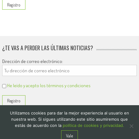
¿TE VAS A PERDER LAS ÚLTIMAS NOTICIAS?
Dirección de correo electrónico:
He leído y acepto los términos y condiciones
Utilizamos cookies para dar la mejor experiencia al usuario en
nuestra web. Si sigues utilizando este sitio asumiremos que
estás de acuerdo con la
política de cookies y privacidad.
© 2026
El Diario de Colón
Vale
Politica de privacidad y cookies
Quienes Somos