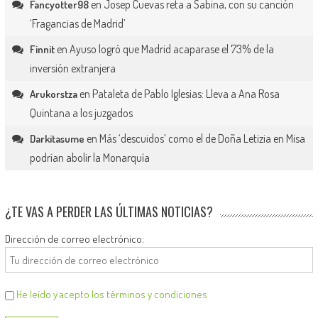
en
Josep Cuevas reta a Sabina, con su canción
Fancyotter98
‘Fragancias de Madrid’
en
Ayuso logró que Madrid acaparase el 73% de la
Finnit
inversión extranjera
en
Pataleta de Pablo Iglesias: Lleva a Ana Rosa
Arukorstza
Quintana a los juzgados
en
Más ‘descuidos’ como el de Doña Letizia en Misa
Darkitasume
podrían abolir la Monarquía
¿TE VAS A PERDER LAS ÚLTIMAS NOTICIAS?
Dirección de correo electrónico:
He leído y acepto los términos y condiciones