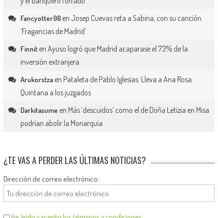
y el banquero forrado
en
Josep Cuevas reta a Sabina, con su canción
Fancyotter98
‘Fragancias de Madrid’
en
Ayuso logró que Madrid acaparase el 73% de la
Finnit
inversión extranjera
en
Pataleta de Pablo Iglesias: Lleva a Ana Rosa
Arukorstza
Quintana a los juzgados
en
Más ‘descuidos’ como el de Doña Letizia en Misa
Darkitasume
podrían abolir la Monarquía
¿TE VAS A PERDER LAS ÚLTIMAS NOTICIAS?
Dirección de correo electrónico:
He leído y acepto los términos y condiciones