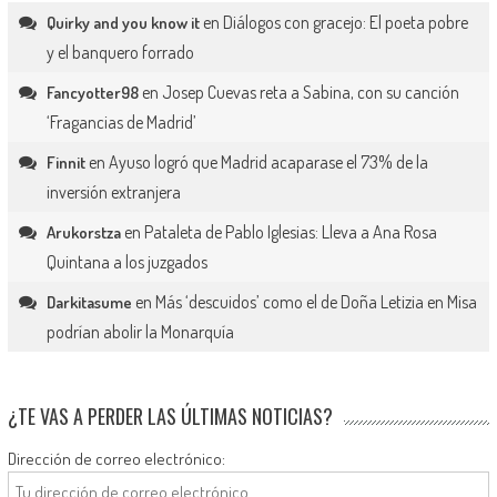
en
Diálogos con gracejo: El poeta pobre
Quirky and you know it
y el banquero forrado
en
Josep Cuevas reta a Sabina, con su canción
Fancyotter98
‘Fragancias de Madrid’
en
Ayuso logró que Madrid acaparase el 73% de la
Finnit
inversión extranjera
en
Pataleta de Pablo Iglesias: Lleva a Ana Rosa
Arukorstza
Quintana a los juzgados
en
Más ‘descuidos’ como el de Doña Letizia en Misa
Darkitasume
podrían abolir la Monarquía
¿TE VAS A PERDER LAS ÚLTIMAS NOTICIAS?
Dirección de correo electrónico: