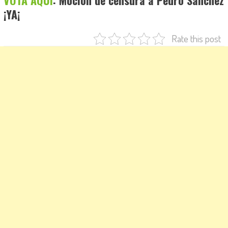
VOTA AQUÍ
: Moción de censura a Pedro Sánchez
¡YA¡
Rate this post