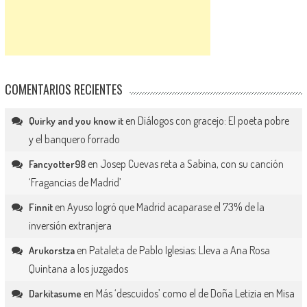
COMENTARIOS RECIENTES
en
Diálogos con gracejo: El poeta pobre
Quirky and you know it
y el banquero forrado
en
Josep Cuevas reta a Sabina, con su canción
Fancyotter98
‘Fragancias de Madrid’
en
Ayuso logró que Madrid acaparase el 73% de la
Finnit
inversión extranjera
en
Pataleta de Pablo Iglesias: Lleva a Ana Rosa
Arukorstza
Quintana a los juzgados
en
Más ‘descuidos’ como el de Doña Letizia en Misa
Darkitasume