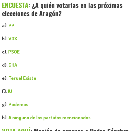
ENCUESTA
: ¿A quién votarías en las próximas
elecciones de Aragón?
a).
PP
b).
VOX
c).
PSOE
d).
CHA
e).
Teruel Existe
f).
IU
g).
Podemos
h).
A ninguno de los partidos mencionados