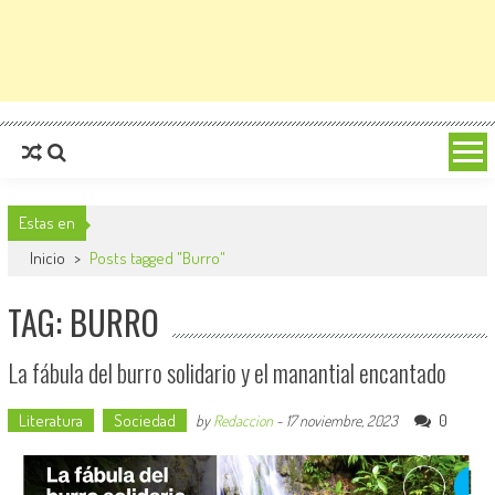
Estas en
Inicio
>
Posts tagged "Burro"
TAG: BURRO
La fábula del burro solidario y el manantial encantado
Literatura
Sociedad
0
by
Redaccion
-
17 noviembre, 2023