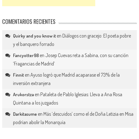
COMENTARIOS RECIENTES
en
Diálogos con gracejo: El poeta pobre
Quirky and you know it
y el banquero forrado
en
Josep Cuevas reta a Sabina, con su canción
Fancyotter98
‘Fragancias de Madrid’
en
Ayuso logró que Madrid acaparase el 73% de la
Finnit
inversión extranjera
en
Pataleta de Pablo Iglesias: Lleva a Ana Rosa
Arukorstza
Quintana a los juzgados
en
Más ‘descuidos’ como el de Doña Letizia en Misa
Darkitasume
podrían abolir la Monarquía