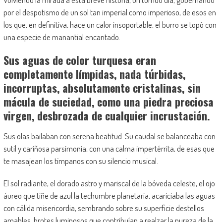
por el despotismo de un sol tan imperial como imperioso, de esos en
los que, en definitiva, hace un calor insoportable, el burro se topó con
una especie de manantial encantado.
Sus aguas de color turquesa eran
completamente límpidas, nada túrbidas,
incorruptas, absolutamente cristalinas, sin
mácula de suciedad, como una piedra preciosa
virgen, desbrozada de cualquier incrustación.
Sus olas bailaban con serena beatitud. Su caudal se balanceaba con
sutil y cariñosa parsimonia, con una calma impertérrita, de esas que
te masajean los tímpanos con su silencio musical.
El sol radiante, el dorado astro y mariscal de la bóveda celeste, el ojo
áureo que tiñe de azul la techumbre planetaria, acariciaba las aguas
con cálida misericordia, sembrando sobre su superficie destellos
amables, brotes luminosos que contribuían a realzar la pureza de la