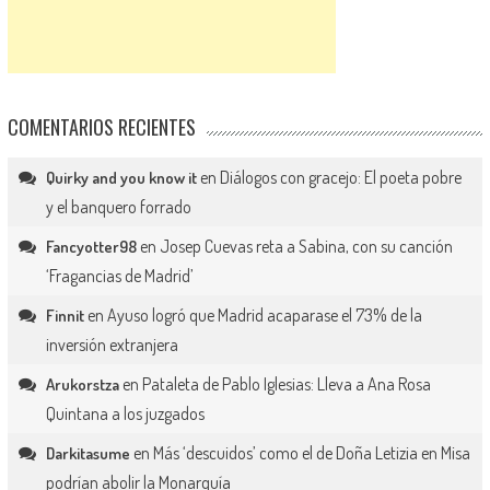
COMENTARIOS RECIENTES
en
Diálogos con gracejo: El poeta pobre
Quirky and you know it
y el banquero forrado
en
Josep Cuevas reta a Sabina, con su canción
Fancyotter98
‘Fragancias de Madrid’
en
Ayuso logró que Madrid acaparase el 73% de la
Finnit
inversión extranjera
en
Pataleta de Pablo Iglesias: Lleva a Ana Rosa
Arukorstza
Quintana a los juzgados
en
Más ‘descuidos’ como el de Doña Letizia en Misa
Darkitasume
podrían abolir la Monarquía