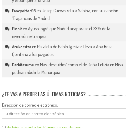
y el banquero forrado
en
Josep Cuevas reta a Sabina, con su canción
Fancyotter98
‘Fragancias de Madrid’
en
Ayuso logró que Madrid acaparase el 73% de la
Finnit
inversión extranjera
en
Pataleta de Pablo Iglesias: Lleva a Ana Rosa
Arukorstza
Quintana a los juzgados
en
Más ‘descuidos’ como el de Doña Letizia en Misa
Darkitasume
podrían abolir la Monarquía
¿TE VAS A PERDER LAS ÚLTIMAS NOTICIAS?
Dirección de correo electrónico:
He leído y acepto los términos y condiciones