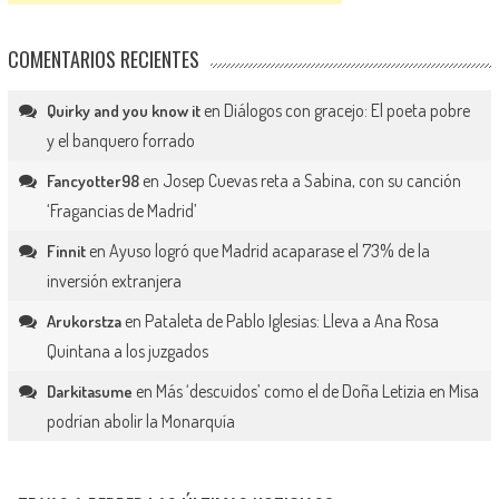
COMENTARIOS RECIENTES
en
Diálogos con gracejo: El poeta pobre
Quirky and you know it
y el banquero forrado
en
Josep Cuevas reta a Sabina, con su canción
Fancyotter98
‘Fragancias de Madrid’
en
Ayuso logró que Madrid acaparase el 73% de la
Finnit
inversión extranjera
en
Pataleta de Pablo Iglesias: Lleva a Ana Rosa
Arukorstza
Quintana a los juzgados
en
Más ‘descuidos’ como el de Doña Letizia en Misa
Darkitasume
podrían abolir la Monarquía