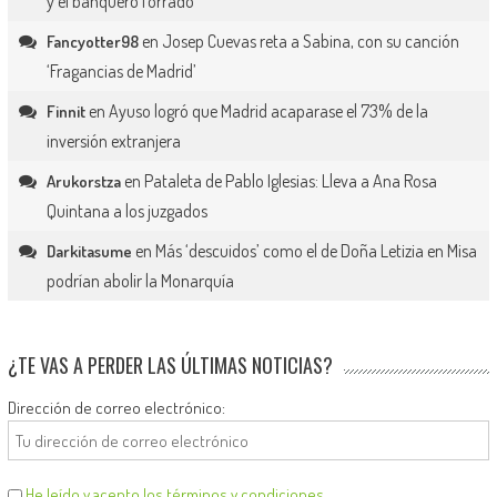
y el banquero forrado
en
Josep Cuevas reta a Sabina, con su canción
Fancyotter98
‘Fragancias de Madrid’
en
Ayuso logró que Madrid acaparase el 73% de la
Finnit
inversión extranjera
en
Pataleta de Pablo Iglesias: Lleva a Ana Rosa
Arukorstza
Quintana a los juzgados
en
Más ‘descuidos’ como el de Doña Letizia en Misa
Darkitasume
podrían abolir la Monarquía
¿TE VAS A PERDER LAS ÚLTIMAS NOTICIAS?
Dirección de correo electrónico:
He leído y acepto los términos y condiciones