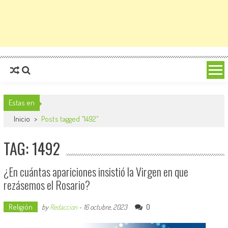
Estas en
Inicio
>
Posts tagged "1492"
TAG: 1492
¿En cuántas apariciones insistió la Virgen en que
rezásemos el Rosario?
Religión
0
by
Redaccion
-
16 octubre, 2023