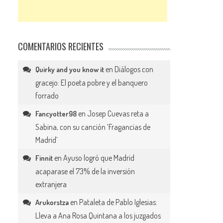
COMENTARIOS RECIENTES
en
Diálogos con
Quirky and you know it
gracejo: El poeta pobre y el banquero
forrado
en
Josep Cuevas reta a
Fancyotter98
Sabina, con su canción ‘Fragancias de
Madrid’
en
Ayuso logró que Madrid
Finnit
acaparase el 73% de la inversión
extranjera
en
Pataleta de Pablo Iglesias:
Arukorstza
Lleva a Ana Rosa Quintana a los juzgados