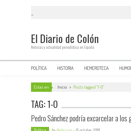
El Diario de Colón
Noticias y actualidad periodística en España
POLÍTICA
HISTORIA
HEMEROTECA
HUMO
Estas en
Inicio
>
Posts tagged "1-O"
TAG: 1-O
Pedro Sánchez podría excarcelar a los g
Política
by
Redaccion
-
15 octubre, 2019