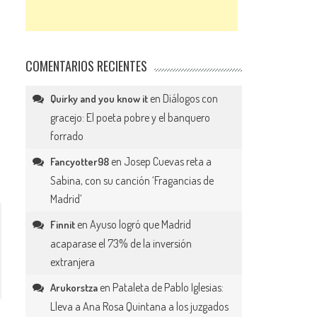
COMENTARIOS RECIENTES
en
Diálogos con
Quirky and you know it
gracejo: El poeta pobre y el banquero
forrado
en
Josep Cuevas reta a
Fancyotter98
Sabina, con su canción ‘Fragancias de
Madrid’
en
Ayuso logró que Madrid
Finnit
acaparase el 73% de la inversión
extranjera
en
Pataleta de Pablo Iglesias:
Arukorstza
Lleva a Ana Rosa Quintana a los juzgados