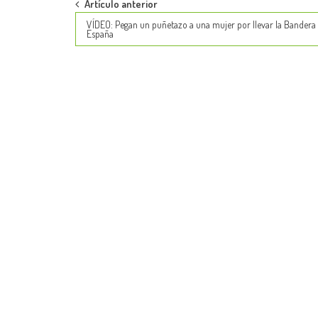
Post
Artículo anterior
VÍDEO: Pegan un puñetazo a una mujer por llevar la Bandera
navigation
España