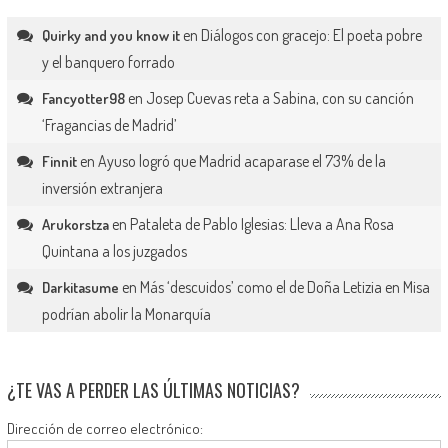
en
Diálogos con gracejo: El poeta pobre
Quirky and you know it
y el banquero forrado
en
Josep Cuevas reta a Sabina, con su canción
Fancyotter98
‘Fragancias de Madrid’
en
Ayuso logró que Madrid acaparase el 73% de la
Finnit
inversión extranjera
en
Pataleta de Pablo Iglesias: Lleva a Ana Rosa
Arukorstza
Quintana a los juzgados
en
Más ‘descuidos’ como el de Doña Letizia en Misa
Darkitasume
podrían abolir la Monarquía
¿TE VAS A PERDER LAS ÚLTIMAS NOTICIAS?
Dirección de correo electrónico: