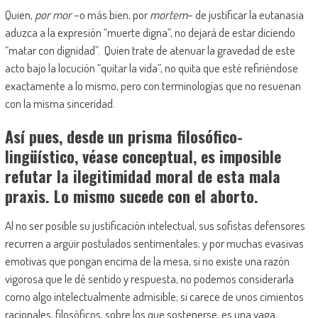
Quien,
por mor
–o más bien, por
mortem
– de justificar la eutanasia
aduzca a la expresión “muerte digna”, no dejará de estar diciendo
“matar con dignidad”. Quien trate de atenuar la gravedad de este
acto bajo la locución “quitar la vida”, no quita que esté refiriéndose
exactamente a lo mismo, pero con terminologías que no resuenan
con la misma sinceridad.
Así pues, desde un prisma filosófico-
lingüístico, véase conceptual, es imposible
refutar la ilegitimidad moral de esta mala
praxis. Lo mismo sucede con el aborto.
Al no ser posible su justificación intelectual, sus sofistas defensores
recurren a argüir postulados sentimentales; y por muchas evasivas
emotivas que pongan encima de la mesa, si no existe una razón
vigorosa que le dé sentido y respuesta, no podemos considerarla
como algo intelectualmente admisible; si carece de unos cimientos
racionales, filosóficos, sobre los que sostenerse, es una vaga,