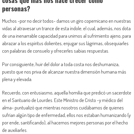
cosas que más nos hace crecer como
personas?
Muchos -por no decir todos- damos un giro copernicano en nuestras
vidas al atravesar un trance de esta índole; el cual, además, nos dota
de una inenarrable capacidad para unirnos al sufrimiento ajeno, para
abrazar a los espíritus dolientes, enjugar sus lágrimas, obsequiarles
con palabras de consuelo y ofrecerles sabias respuestas.
Por consiguiente, huir del dolor a toda costa nos deshumaniza,
puesto que nos priva de alcanzar nuestra dimensión humana más
plena y elevada.
Recuerdo, con entusiasmo, aquella homilía que predicó un sacerdote
en el Santuario de Lourdes. Este Ministro de Cristo -y médico del
alma- puntualizó que mientras nosotros cuidábamos de quienes
sufrían algún tipo de enfermedad, ellos nos estaban humanizando (y
por ende, santificando), al hacernos mejores personas por el hecho
de auxiliarles.