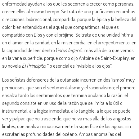
enfermedad ayudan a los que les socorren a crecer como personas,
crecen ellos al mismo tiempo. Se trata de una purificación en ambas
direcciones, bidireccional, compartida; porque la épica y la belleza del
dolor bien entendido es el aquel que compartimos, el que es
compartido con Dios y con el prójimo. Se trata de una unidad íntima
en el amor, en la caridad, en la misericordia, en el arrepentimiento, en
la capacidad de leer dentro (
intus legere
), más allá de lo que vemos
en la vana superficie; porque como dijo Antoine de Saint-Exupéry, en
su novela
El Principito
, “lo esencial es invisible a los ojos”.
Los sofistas defensores de la eutanasia incurren en dos ‘ismos’ muy
perniciosos, que son el sentimentalismo y el racionalismo; el primero
ensalza tanto los sentimientos que termina anulando la razón; el
segundo consiste en un uso de la razón que se limita a lo útil o
instrumental, a la lógica inmediata, a lo tangible, a lo que se puede
ver y palpar, que no trasciende, que no va más allá de los angostos
límites, que analiza minuciosamente la superficie de las aguas, sin
escrutar las profundidades del océano. Ambas anomalías del