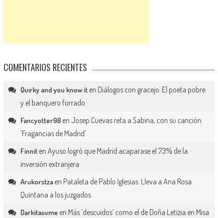
COMENTARIOS RECIENTES
en
Diálogos con gracejo: El poeta pobre
Quirky and you know it
y el banquero forrado
en
Josep Cuevas reta a Sabina, con su canción
Fancyotter98
‘Fragancias de Madrid’
en
Ayuso logró que Madrid acaparase el 73% de la
Finnit
inversión extranjera
en
Pataleta de Pablo Iglesias: Lleva a Ana Rosa
Arukorstza
Quintana a los juzgados
en
Más ‘descuidos’ como el de Doña Letizia en Misa
Darkitasume