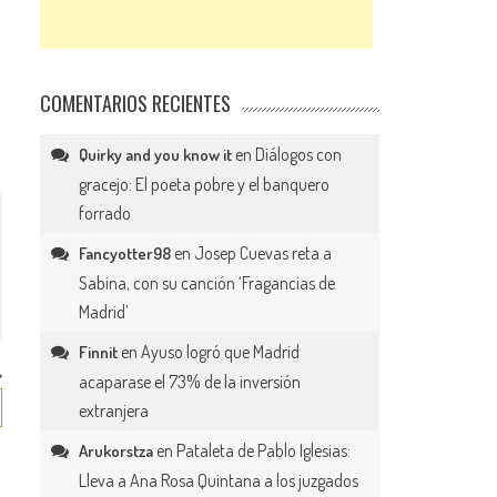
COMENTARIOS RECIENTES
en
Diálogos con
Quirky and you know it
gracejo: El poeta pobre y el banquero
forrado
en
Josep Cuevas reta a
Fancyotter98
Sabina, con su canción ‘Fragancias de
Madrid’
en
Ayuso logró que Madrid
Finnit
acaparase el 73% de la inversión
extranjera
en
Pataleta de Pablo Iglesias:
Arukorstza
Lleva a Ana Rosa Quintana a los juzgados