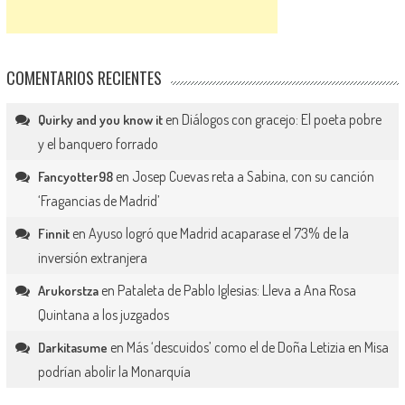
COMENTARIOS RECIENTES
en
Diálogos con gracejo: El poeta pobre
Quirky and you know it
y el banquero forrado
en
Josep Cuevas reta a Sabina, con su canción
Fancyotter98
‘Fragancias de Madrid’
en
Ayuso logró que Madrid acaparase el 73% de la
Finnit
inversión extranjera
en
Pataleta de Pablo Iglesias: Lleva a Ana Rosa
Arukorstza
Quintana a los juzgados
en
Más ‘descuidos’ como el de Doña Letizia en Misa
Darkitasume
podrían abolir la Monarquía