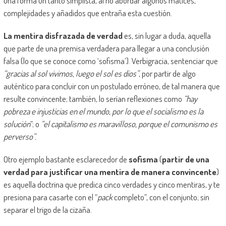
una forma un tanto simplista, al no abordar algunos matices,
complejidades y añadidos que entraña esta cuestión.
La mentira disfrazada de verdad
es, sin lugar a duda, aquella
que parte de una premisa verdadera para llegar a una conclusión
falsa (lo que se conoce como ‘sofisma’). Verbigracia, sentenciar que
“gracias al sol vivimos, luego el sol es dios”
, por partir de algo
auténtico para concluir con un postulado erróneo, de tal manera que
resulte convincente; también, lo serían reflexiones como
“hay
pobreza e injusticias en el mundo, por lo que el socialismo es la
solución
”; o
“el capitalismo es maravilloso, porque el comunismo es
perverso”.
Otro ejemplo bastante esclarecedor de
sofisma
(
partir de una
verdad para justificar una mentira de manera convincente
)
es aquella doctrina que predica cinco verdades y cinco mentiras, y te
presiona para casarte con el “
pack
completo”, con el conjunto; sin
separar el trigo de la cizaña.