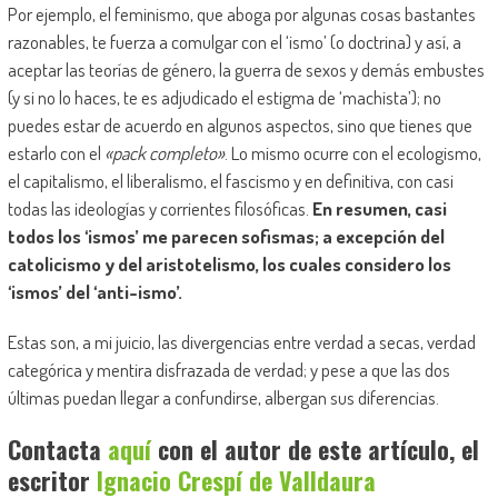
Por ejemplo, el feminismo, que aboga por algunas cosas bastantes
razonables, te fuerza a comulgar con el ‘ismo’ (o doctrina) y así, a
aceptar las teorías de género, la guerra de sexos y demás embustes
(y si no lo haces, te es adjudicado el estigma de ‘machista’); no
puedes estar de acuerdo en algunos aspectos, sino que tienes que
estarlo con el
«pack completo»
. Lo mismo ocurre con el ecologismo,
el capitalismo, el liberalismo, el fascismo y en definitiva, con casi
todas las ideologías y corrientes filosóficas.
En resumen, casi
todos los ‘ismos’ me parecen sofismas; a excepción del
catolicismo y del aristotelismo, los cuales considero los
‘ismos’ del ‘anti-ismo’.
Estas son, a mi juicio, las divergencias entre verdad a secas, verdad
categórica y mentira disfrazada de verdad; y pese a que las dos
últimas puedan llegar a confundirse, albergan sus diferencias.
Contacta
aquí
con el autor de este artículo, el
escritor
Ignacio Crespí de Valldaura