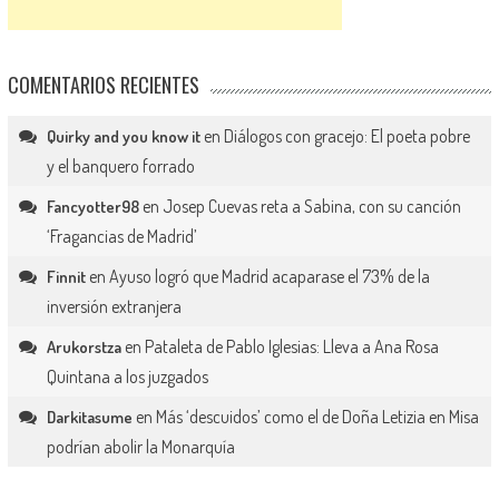
COMENTARIOS RECIENTES
en
Diálogos con gracejo: El poeta pobre
Quirky and you know it
y el banquero forrado
en
Josep Cuevas reta a Sabina, con su canción
Fancyotter98
‘Fragancias de Madrid’
en
Ayuso logró que Madrid acaparase el 73% de la
Finnit
inversión extranjera
en
Pataleta de Pablo Iglesias: Lleva a Ana Rosa
Arukorstza
Quintana a los juzgados
en
Más ‘descuidos’ como el de Doña Letizia en Misa
Darkitasume
podrían abolir la Monarquía