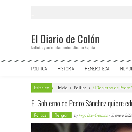
El Diario de Colón
Noticias y actualidad periodística en España
POLÍTICA
HISTORIA
HEMEROTECA
HUMO
Estas en
Inicio
>
Política
>
El Gobierno de Pedro S
El Gobierno de Pedro Sánchez quiere edu
Política
Religión
by
Íñigo Bou-Crespins
-
18 enero, 202