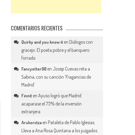
COMENTARIOS RECIENTES
en
Diálogos con
Quirky and you know it
gracejo: El poeta pobre y el banquero
forrado
en
Josep Cuevas reta a
Fancyotter98
Sabina, con su canción ‘Fragancias de
Madrid’
en
Ayuso logró que Madrid
Finnit
acaparase el 73% de la inversión
extranjera
en
Pataleta de Pablo Iglesias:
Arukorstza
Lleva a Ana Rosa Quintana a los juzgados