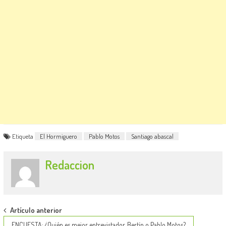
Etiqueta
El Hormiguero
Pablo Motos
Santiago abascal
Redaccion
Post
Artículo anterior
ENCUESTA: ¿Quién es mejor entrevistador, Bertín o Pablo Motos?