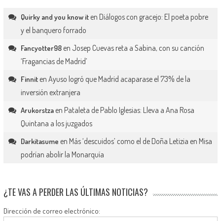
en
Diálogos con gracejo: El poeta pobre
Quirky and you know it
y el banquero forrado
en
Josep Cuevas reta a Sabina, con su canción
Fancyotter98
‘Fragancias de Madrid’
en
Ayuso logró que Madrid acaparase el 73% de la
Finnit
inversión extranjera
en
Pataleta de Pablo Iglesias: Lleva a Ana Rosa
Arukorstza
Quintana a los juzgados
en
Más ‘descuidos’ como el de Doña Letizia en Misa
Darkitasume
podrían abolir la Monarquía
¿TE VAS A PERDER LAS ÚLTIMAS NOTICIAS?
Dirección de correo electrónico: