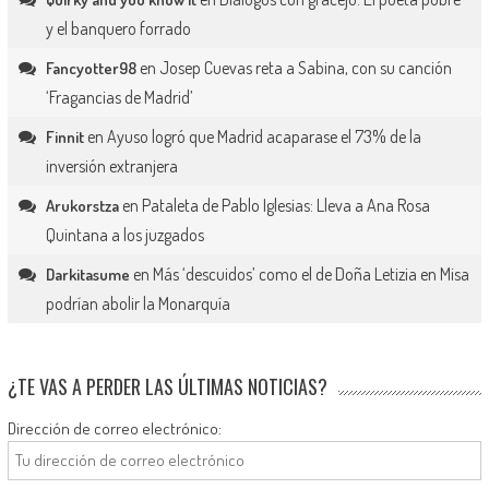
y el banquero forrado
en
Josep Cuevas reta a Sabina, con su canción
Fancyotter98
‘Fragancias de Madrid’
en
Ayuso logró que Madrid acaparase el 73% de la
Finnit
inversión extranjera
en
Pataleta de Pablo Iglesias: Lleva a Ana Rosa
Arukorstza
Quintana a los juzgados
en
Más ‘descuidos’ como el de Doña Letizia en Misa
Darkitasume
podrían abolir la Monarquía
¿TE VAS A PERDER LAS ÚLTIMAS NOTICIAS?
Dirección de correo electrónico: