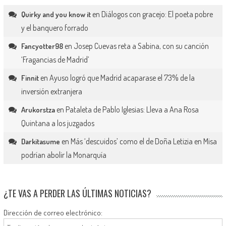
en
Diálogos con gracejo: El poeta pobre
Quirky and you know it
y el banquero forrado
en
Josep Cuevas reta a Sabina, con su canción
Fancyotter98
‘Fragancias de Madrid’
en
Ayuso logró que Madrid acaparase el 73% de la
Finnit
inversión extranjera
en
Pataleta de Pablo Iglesias: Lleva a Ana Rosa
Arukorstza
Quintana a los juzgados
en
Más ‘descuidos’ como el de Doña Letizia en Misa
Darkitasume
podrían abolir la Monarquía
¿TE VAS A PERDER LAS ÚLTIMAS NOTICIAS?
Dirección de correo electrónico: