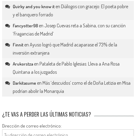
en
Diálogos con gracejo: El poeta pobre
Quirky and you know it
y el banquero forrado
en
Josep Cuevas reta a Sabina, con su canción
Fancyotter98
‘Fragancias de Madrid’
en
Ayuso logró que Madrid acaparase el 73% de la
Finnit
inversión extranjera
en
Pataleta de Pablo Iglesias: Lleva a Ana Rosa
Arukorstza
Quintana a los juzgados
en
Más ‘descuidos’ como el de Doña Letizia en Misa
Darkitasume
podrían abolir la Monarquía
¿TE VAS A PERDER LAS ÚLTIMAS NOTICIAS?
Dirección de correo electrónico: