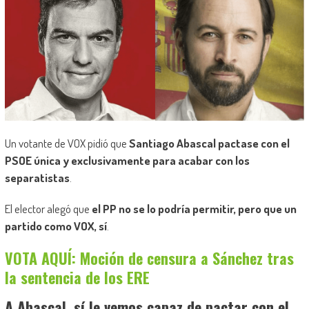
Un votante de VOX pidió que
Santiago Abascal pactase con el
PSOE única y exclusivamente para acabar con los
separatistas
.
El elector alegó que
el PP no se lo podría permitir, pero que un
partido como VOX, sí
.
VOTA AQUÍ: Moción de censura a Sánchez tras
la sentencia de los ERE
A Abascal, sí le vemos capaz de pactar con el