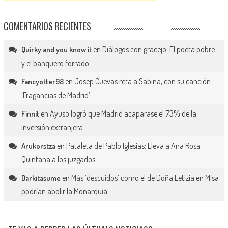
COMENTARIOS RECIENTES
en
Diálogos con gracejo: El poeta pobre
Quirky and you know it
y el banquero forrado
en
Josep Cuevas reta a Sabina, con su canción
Fancyotter98
‘Fragancias de Madrid’
en
Ayuso logró que Madrid acaparase el 73% de la
Finnit
inversión extranjera
en
Pataleta de Pablo Iglesias: Lleva a Ana Rosa
Arukorstza
Quintana a los juzgados
en
Más ‘descuidos’ como el de Doña Letizia en Misa
Darkitasume
podrían abolir la Monarquía