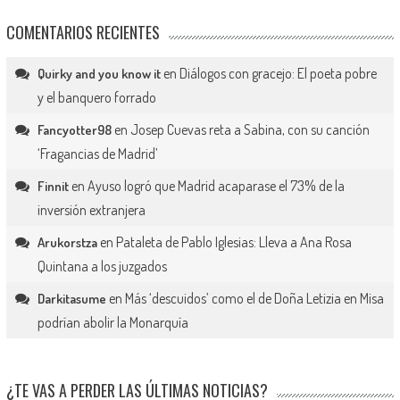
COMENTARIOS RECIENTES
en
Diálogos con gracejo: El poeta pobre
Quirky and you know it
y el banquero forrado
en
Josep Cuevas reta a Sabina, con su canción
Fancyotter98
‘Fragancias de Madrid’
en
Ayuso logró que Madrid acaparase el 73% de la
Finnit
inversión extranjera
en
Pataleta de Pablo Iglesias: Lleva a Ana Rosa
Arukorstza
Quintana a los juzgados
en
Más ‘descuidos’ como el de Doña Letizia en Misa
Darkitasume
podrían abolir la Monarquía
¿TE VAS A PERDER LAS ÚLTIMAS NOTICIAS?