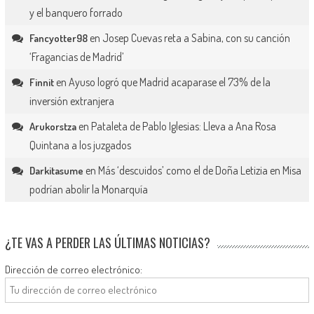
y el banquero forrado
en
Josep Cuevas reta a Sabina, con su canción
Fancyotter98
‘Fragancias de Madrid’
en
Ayuso logró que Madrid acaparase el 73% de la
Finnit
inversión extranjera
en
Pataleta de Pablo Iglesias: Lleva a Ana Rosa
Arukorstza
Quintana a los juzgados
en
Más ‘descuidos’ como el de Doña Letizia en Misa
Darkitasume
podrían abolir la Monarquía
¿TE VAS A PERDER LAS ÚLTIMAS NOTICIAS?
Dirección de correo electrónico: