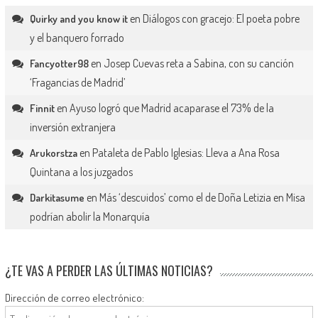
en
Diálogos con gracejo: El poeta pobre
Quirky and you know it
y el banquero forrado
en
Josep Cuevas reta a Sabina, con su canción
Fancyotter98
‘Fragancias de Madrid’
en
Ayuso logró que Madrid acaparase el 73% de la
Finnit
inversión extranjera
en
Pataleta de Pablo Iglesias: Lleva a Ana Rosa
Arukorstza
Quintana a los juzgados
en
Más ‘descuidos’ como el de Doña Letizia en Misa
Darkitasume
podrían abolir la Monarquía
¿TE VAS A PERDER LAS ÚLTIMAS NOTICIAS?
Dirección de correo electrónico: