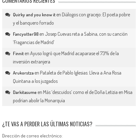
COMENTARIOS RECIENTES
en
Diálogos con gracejo: El poeta pobre
Quirky and you know it
y el banquero forrado
en
Josep Cuevas reta a Sabina, con su canción
Fancyotter98
‘Fragancias de Madrid’
en
Ayuso logró que Madrid acaparase el 73% de la
Finnit
inversión extranjera
en
Pataleta de Pablo Iglesias: Lleva a Ana Rosa
Arukorstza
Quintana a los juzgados
en
Más ‘descuidos’ como el de Doña Letizia en Misa
Darkitasume
podrían abolir la Monarquía
¿TE VAS A PERDER LAS ÚLTIMAS NOTICIAS?
Dirección de correo electrónico: