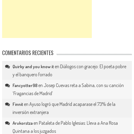
COMENTARIOS RECIENTES
en
Diálogos con gracejo: El poeta pobre
Quirky and you know it
y el banquero forrado
en
Josep Cuevas reta a Sabina, con su canción
Fancyotter98
‘Fragancias de Madrid’
en
Ayuso logró que Madrid acaparase el 73% de la
Finnit
inversión extranjera
en
Pataleta de Pablo Iglesias: Lleva a Ana Rosa
Arukorstza
Quintana a los juzgados