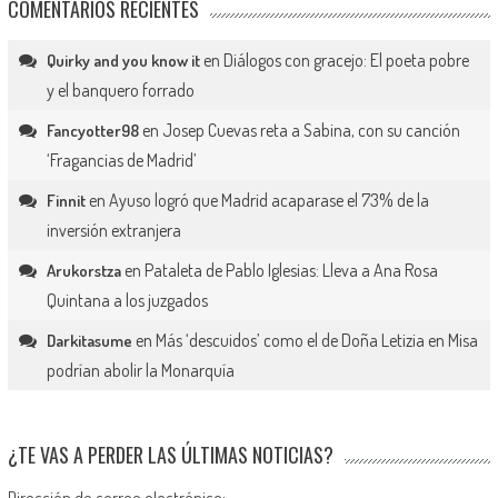
COMENTARIOS RECIENTES
en
Diálogos con gracejo: El poeta pobre
Quirky and you know it
y el banquero forrado
en
Josep Cuevas reta a Sabina, con su canción
Fancyotter98
‘Fragancias de Madrid’
en
Ayuso logró que Madrid acaparase el 73% de la
Finnit
inversión extranjera
en
Pataleta de Pablo Iglesias: Lleva a Ana Rosa
Arukorstza
Quintana a los juzgados
en
Más ‘descuidos’ como el de Doña Letizia en Misa
Darkitasume
podrían abolir la Monarquía
¿TE VAS A PERDER LAS ÚLTIMAS NOTICIAS?
Dirección de correo electrónico: