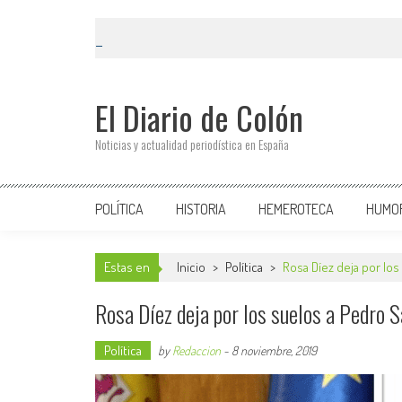
El Diario de Colón
Noticias y actualidad periodística en España
POLÍTICA
HISTORIA
HEMEROTECA
HUMO
Estas en
Inicio
>
Política
>
Rosa Díez deja por los
Rosa Díez deja por los suelos a Pedro S
Política
by
Redaccion
-
8 noviembre, 2019