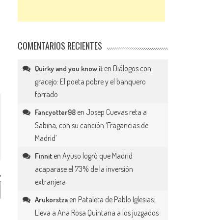
COMENTARIOS RECIENTES
en
Diálogos con
Quirky and you know it
gracejo: El poeta pobre y el banquero
forrado
en
Josep Cuevas reta a
Fancyotter98
Sabina, con su canción ‘Fragancias de
Madrid’
en
Ayuso logró que Madrid
Finnit
acaparase el 73% de la inversión
extranjera
en
Pataleta de Pablo Iglesias:
Arukorstza
Lleva a Ana Rosa Quintana a los juzgados