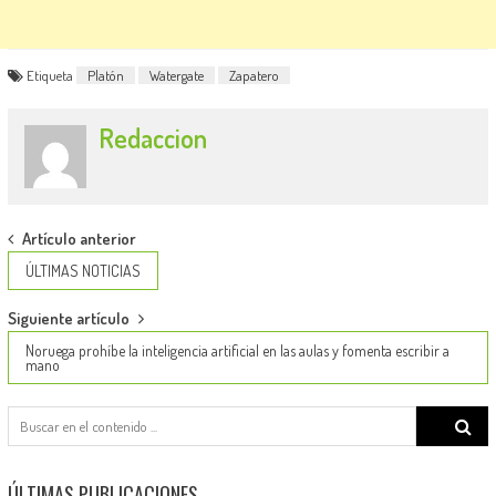
Etiqueta
Platón
Watergate
Zapatero
Redaccion
Post
Artículo anterior
navigation
ÚLTIMAS NOTICIAS
Siguiente artículo
Noruega prohíbe la inteligencia artificial en las aulas y fomenta escribir a
mano
Search
for:
ÚLTIMAS PUBLICACIONES