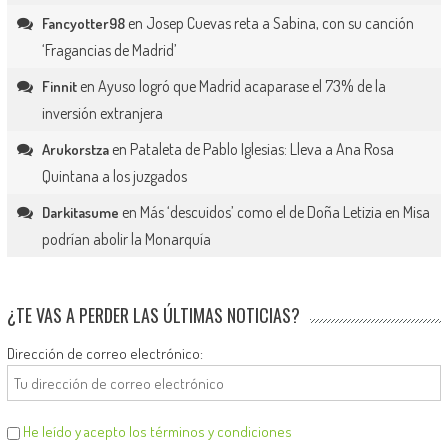
en
Josep Cuevas reta a Sabina, con su canción
Fancyotter98
‘Fragancias de Madrid’
en
Ayuso logró que Madrid acaparase el 73% de la
Finnit
inversión extranjera
en
Pataleta de Pablo Iglesias: Lleva a Ana Rosa
Arukorstza
Quintana a los juzgados
en
Más ‘descuidos’ como el de Doña Letizia en Misa
Darkitasume
podrían abolir la Monarquía
¿TE VAS A PERDER LAS ÚLTIMAS NOTICIAS?
Dirección de correo electrónico:
He leído y acepto los términos y condiciones