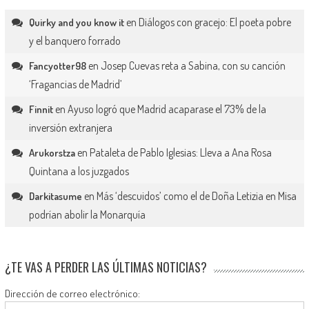
en
Diálogos con gracejo: El poeta pobre
Quirky and you know it
y el banquero forrado
en
Josep Cuevas reta a Sabina, con su canción
Fancyotter98
‘Fragancias de Madrid’
en
Ayuso logró que Madrid acaparase el 73% de la
Finnit
inversión extranjera
en
Pataleta de Pablo Iglesias: Lleva a Ana Rosa
Arukorstza
Quintana a los juzgados
en
Más ‘descuidos’ como el de Doña Letizia en Misa
Darkitasume
podrían abolir la Monarquía
¿TE VAS A PERDER LAS ÚLTIMAS NOTICIAS?
Dirección de correo electrónico: