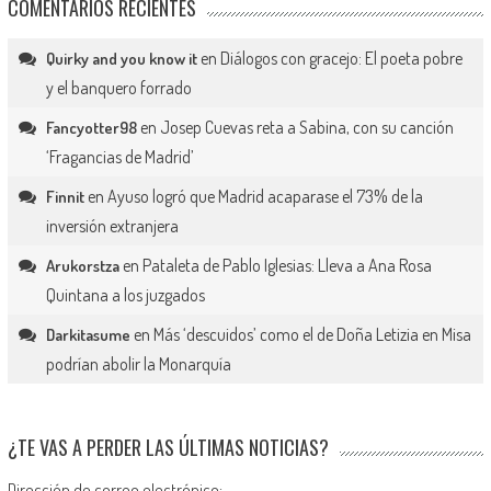
COMENTARIOS RECIENTES
en
Diálogos con gracejo: El poeta pobre
Quirky and you know it
y el banquero forrado
en
Josep Cuevas reta a Sabina, con su canción
Fancyotter98
‘Fragancias de Madrid’
en
Ayuso logró que Madrid acaparase el 73% de la
Finnit
inversión extranjera
en
Pataleta de Pablo Iglesias: Lleva a Ana Rosa
Arukorstza
Quintana a los juzgados
en
Más ‘descuidos’ como el de Doña Letizia en Misa
Darkitasume
podrían abolir la Monarquía
¿TE VAS A PERDER LAS ÚLTIMAS NOTICIAS?
Dirección de correo electrónico: