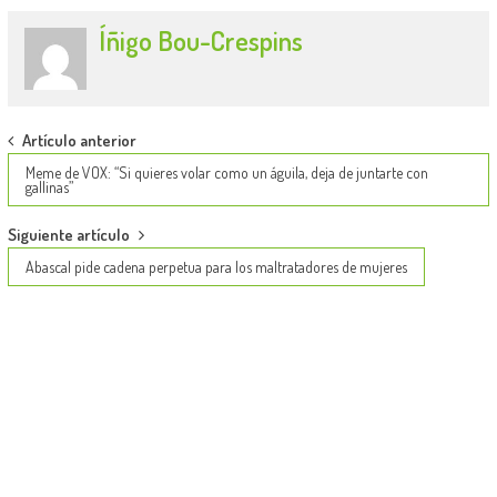
Íñigo Bou-Crespins
Post
Artículo anterior
navigation
Meme de VOX: “Si quieres volar como un águila, deja de juntarte con
gallinas”
Siguiente artículo
Abascal pide cadena perpetua para los maltratadores de mujeres