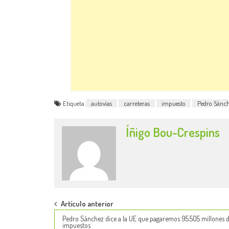
Etiqueta
autovías
carreteras
impuesto
Pedro Sánc
Íñigo Bou-Crespins
Post
Artículo anterior
Pedro Sánchez dice a la UE que pagaremos 95.505 millones 
navigation
impuestos