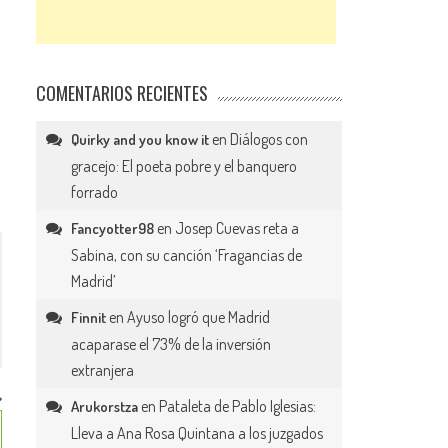
COMENTARIOS RECIENTES
en
Diálogos con
Quirky and you know it
gracejo: El poeta pobre y el banquero
forrado
en
Josep Cuevas reta a
Fancyotter98
Sabina, con su canción ‘Fragancias de
Madrid’
en
Ayuso logró que Madrid
Finnit
acaparase el 73% de la inversión
extranjera
en
Pataleta de Pablo Iglesias:
Arukorstza
Lleva a Ana Rosa Quintana a los juzgados