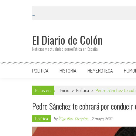
El Diario de Colón
Noticias y actualidad periodística en España
POLÍTICA
HISTORIA
HEMEROTECA
HUMO
Estas en
Inicio
>
Política
>
Pedro Sánchez te cobr
Pedro Sánchez te cobrará por conducir 
Política
by
Íñigo Bou-Crespins
-
7 mayo, 2019