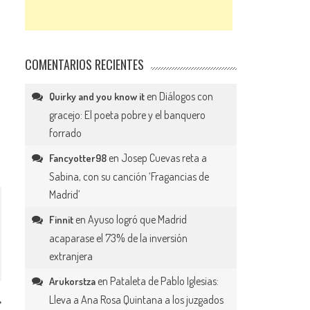
COMENTARIOS RECIENTES
en
Diálogos con
Quirky and you know it
gracejo: El poeta pobre y el banquero
forrado
en
Josep Cuevas reta a
Fancyotter98
Sabina, con su canción ‘Fragancias de
Madrid’
en
Ayuso logró que Madrid
Finnit
acaparase el 73% de la inversión
extranjera
en
Pataleta de Pablo Iglesias:
Arukorstza
Lleva a Ana Rosa Quintana a los juzgados