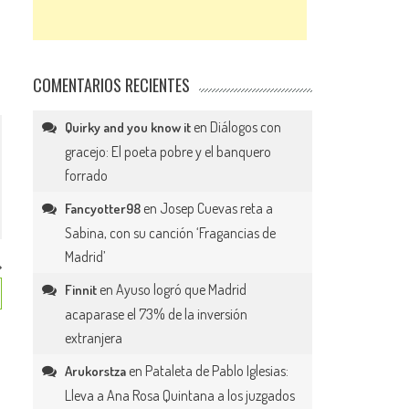
COMENTARIOS RECIENTES
en
Diálogos con
Quirky and you know it
gracejo: El poeta pobre y el banquero
forrado
en
Josep Cuevas reta a
Fancyotter98
Sabina, con su canción ‘Fragancias de
Madrid’
en
Ayuso logró que Madrid
Finnit
acaparase el 73% de la inversión
extranjera
en
Pataleta de Pablo Iglesias:
Arukorstza
Lleva a Ana Rosa Quintana a los juzgados