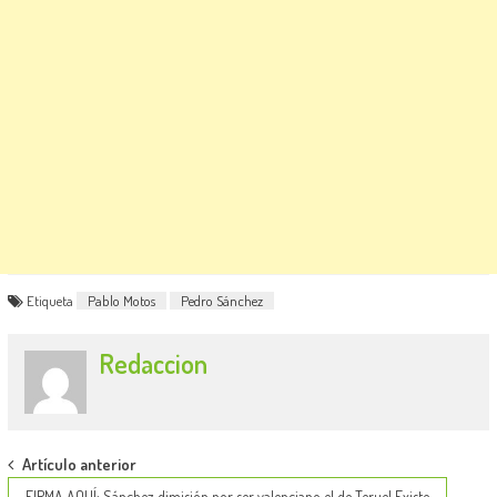
Etiqueta
Pablo Motos
Pedro Sánchez
Redaccion
Post
Artículo anterior
FIRMA AQUÍ: Sánchez dimisión por ser valenciano el de Teruel Existe