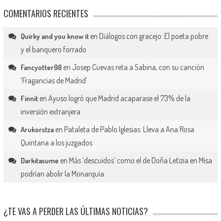
COMENTARIOS RECIENTES
en
Diálogos con gracejo: El poeta pobre
Quirky and you know it
y el banquero forrado
en
Josep Cuevas reta a Sabina, con su canción
Fancyotter98
‘Fragancias de Madrid’
en
Ayuso logró que Madrid acaparase el 73% de la
Finnit
inversión extranjera
en
Pataleta de Pablo Iglesias: Lleva a Ana Rosa
Arukorstza
Quintana a los juzgados
en
Más ‘descuidos’ como el de Doña Letizia en Misa
Darkitasume
podrían abolir la Monarquía
¿TE VAS A PERDER LAS ÚLTIMAS NOTICIAS?