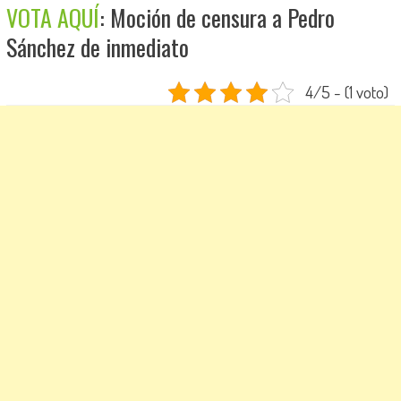
VOTA AQUÍ
: Moción de censura a Pedro
Sánchez de inmediato
4/5 - (1 voto)