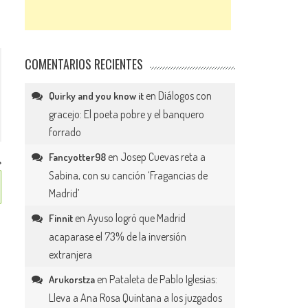
COMENTARIOS RECIENTES
en
Diálogos con
Quirky and you know it
gracejo: El poeta pobre y el banquero
forrado
en
Josep Cuevas reta a
Fancyotter98
Sabina, con su canción ‘Fragancias de
Madrid’
en
Ayuso logró que Madrid
Finnit
acaparase el 73% de la inversión
extranjera
en
Pataleta de Pablo Iglesias:
Arukorstza
Lleva a Ana Rosa Quintana a los juzgados