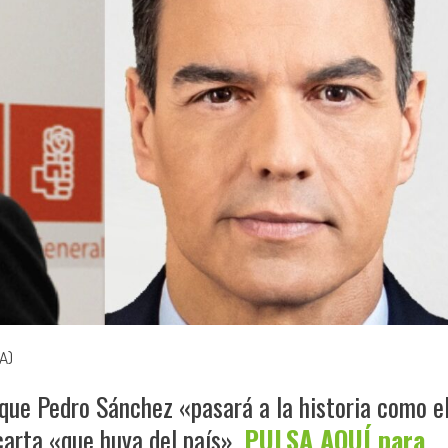
A)
que Pedro Sánchez «pasará a la historia como e
carta «que huya del país».
PULSA AQUÍ para