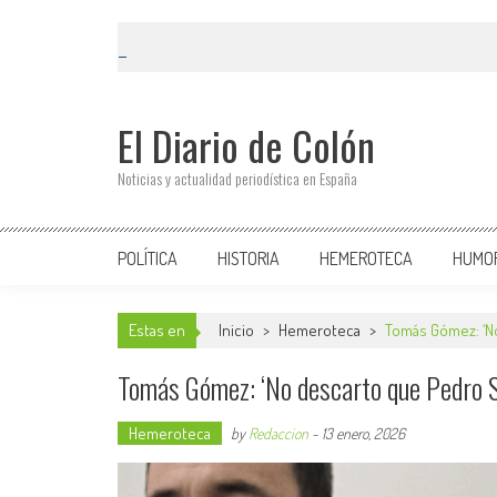
El Diario de Colón
Noticias y actualidad periodística en España
POLÍTICA
HISTORIA
HEMEROTECA
HUMO
Estas en
Inicio
>
Hemeroteca
>
Tomás Gómez: ‘No
Tomás Gómez: ‘No descarto que Pedro S
Hemeroteca
by
Redaccion
-
13 enero, 2026